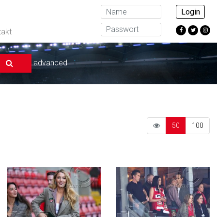
Login
takt
advanced
50
100