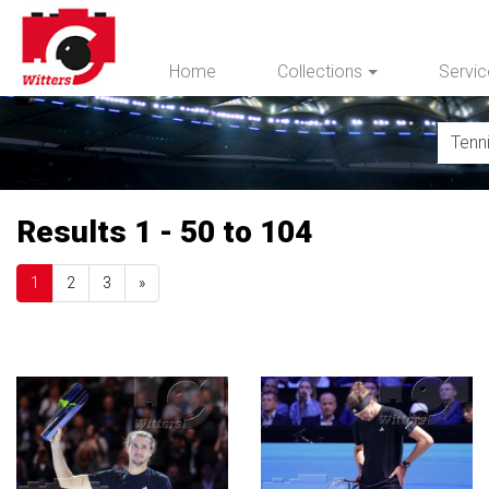
Home
Collections
Servi
Results 1 - 50 to 104
Next
1
2
3
»