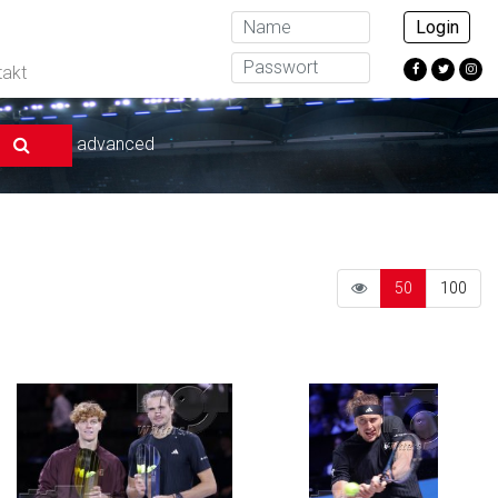
Login
takt
advanced
50
100