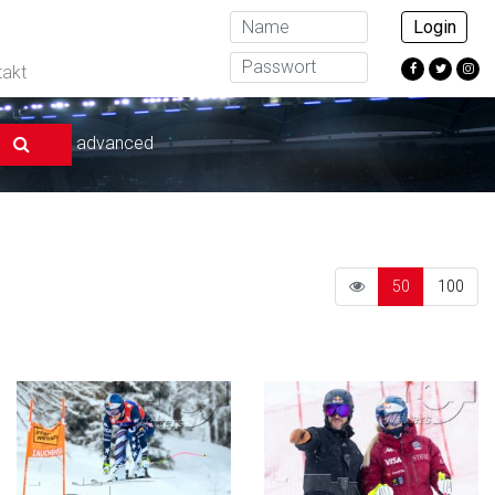
Login
takt
advanced
50
100