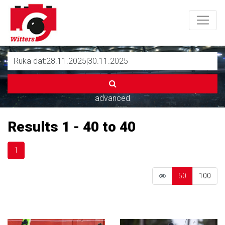
advanced
Results 1 - 40 to 40
1
50
100