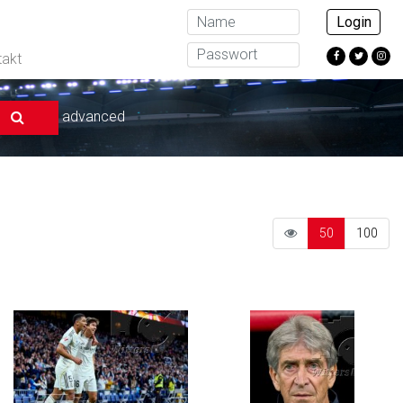
Login
takt
advanced
50
100