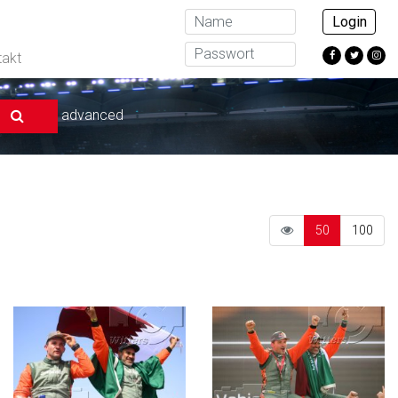
Login
takt
advanced
50
100