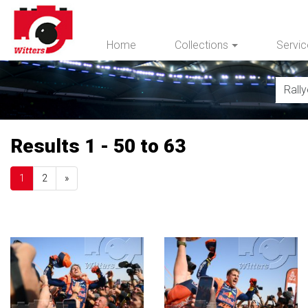
Home
Collections
Servi
Results 1 - 50 to 63
Next
1
2
»