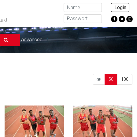
Login
takt
advanced
50
100