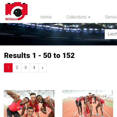
Home
Collections
Servi
Results 1 - 50 to 152
Next
1
2
3
4
»