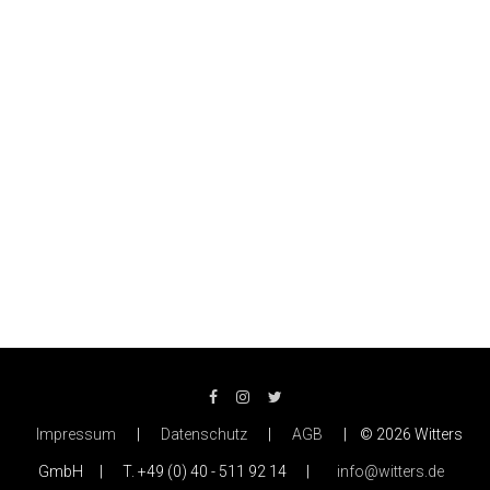
Impressum
|
Datenschutz
|
AGB
| © 2026 Witters
GmbH | T. +49 (0) 40 - 511 92 14 |
info@witters.de