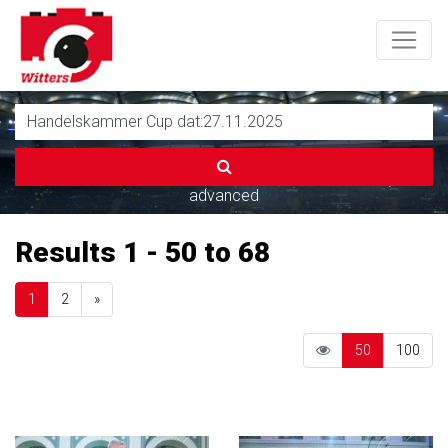
advanced
Results 1 - 50 to 68
Next
1
2
»
50
100