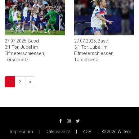
27.07.2025, Basel
27.07.2025, Basel
3:1 Tor, Jubel im
3:1 Tor, Jubel im
Elfmeterschiessen,
Elfmeterschiessen,
Torschuetz...
Torschuetz...
Next
1
2
»
Impressum
|
Datenschutz
|
AGB
| © 2026 Witters