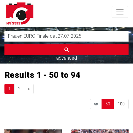
advanced
Results 1 - 50 to 94
Next
1
2
»
50
100