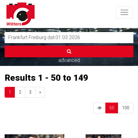
advanced
Results 1 - 50 to 149
Next
1
2
3
»
50
100