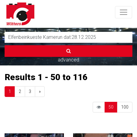
advanced
Results 1 - 50 to 116
Next
1
2
3
»
50
100