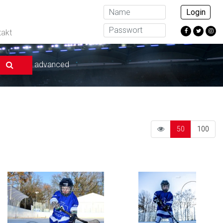
Login
takt
advanced
50
100