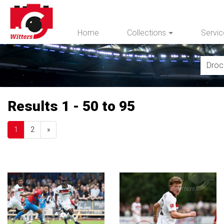
Home
Collections
Servi
Results 1 - 50 to 95
Next
1
2
»