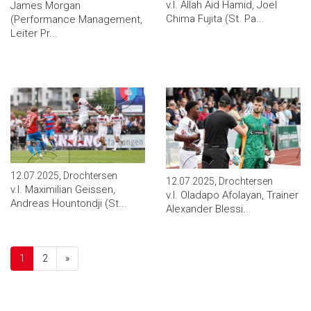
v.l. Allah Aid Hamid, Joel
James Morgan
Chima Fujita (St. Pa...
(Performance Management,
Leiter Pr...
12.07.2025, Drochtersen
12.07.2025, Drochtersen
v.l. Maximilian Geissen,
v.l. Oladapo Afolayan, Trainer
Andreas Hountondji (St...
Alexander Blessi...
Next
1
2
»