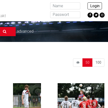
Login
takt
advanced
50
100