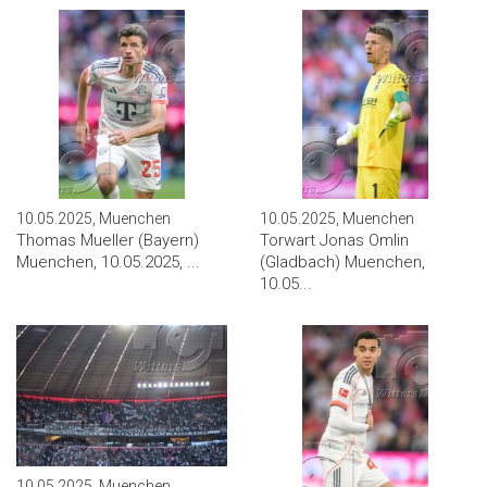
10.05.2025, Muenchen
10.05.2025, Muenchen
Thomas Mueller (Bayern)
Torwart Jonas Omlin
Muenchen, 10.05.2025, ...
(Gladbach) Muenchen,
10.05...
10.05.2025, Muenchen