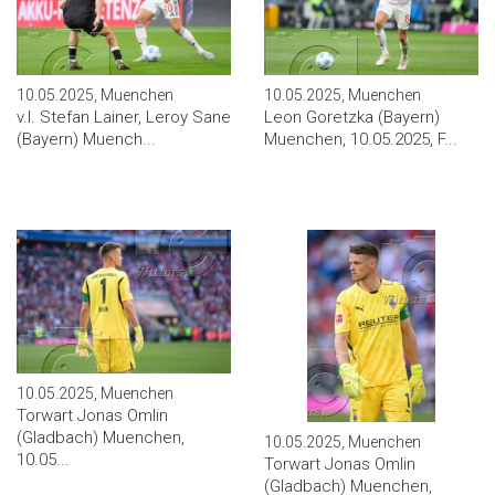
10.05.2025, Muenchen
10.05.2025, Muenchen
v.l. Stefan Lainer, Leroy Sane
Leon Goretzka (Bayern)
(Bayern) Muench...
Muenchen, 10.05.2025, F...
10.05.2025, Muenchen
Torwart Jonas Omlin
(Gladbach) Muenchen,
10.05.2025, Muenchen
10.05...
Torwart Jonas Omlin
(Gladbach) Muenchen,