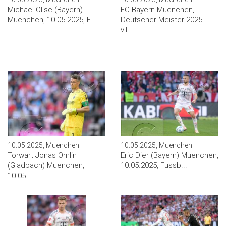
Michael Olise (Bayern)
FC Bayern Muenchen,
Muenchen, 10.05.2025, F...
Deutscher Meister 2025
v.l....
10.05.2025, Muenchen
10.05.2025, Muenchen
Torwart Jonas Omlin
Eric Dier (Bayern) Muenchen,
(Gladbach) Muenchen,
10.05.2025, Fussb...
10.05...