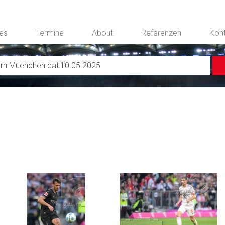
ces
Termine
About
Referenzen
Kon