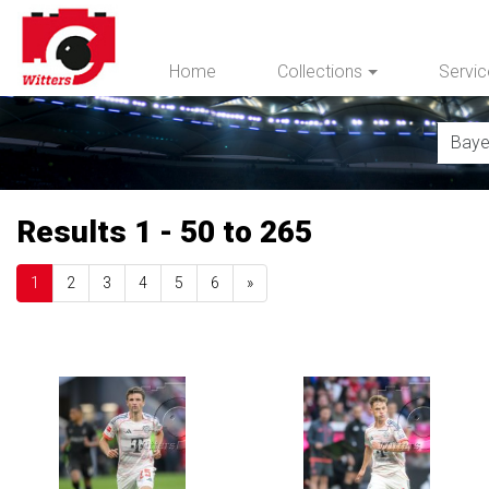
Home
Collections
Servi
Results 1 - 50 to 265
Next
1
2
3
4
5
6
»