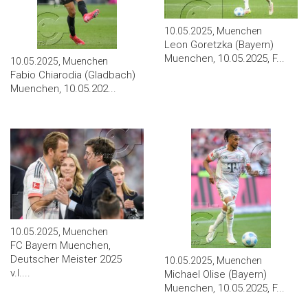
10.05.2025, Muenchen
Leon Goretzka (Bayern)
Muenchen, 10.05.2025, F...
10.05.2025, Muenchen
Fabio Chiarodia (Gladbach)
Muenchen, 10.05.202...
10.05.2025, Muenchen
FC Bayern Muenchen,
Deutscher Meister 2025
10.05.2025, Muenchen
v.l....
Michael Olise (Bayern)
Muenchen, 10.05.2025, F...